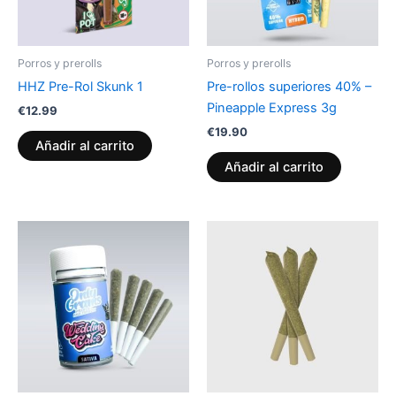
Porros y prerolls
Porros y prerolls
HHZ Pre-Rol Skunk 1
Pre-rollos superiores 40% –
Pineapple Express 3g
€
12.99
€
19.90
Añadir al carrito
Añadir al carrito