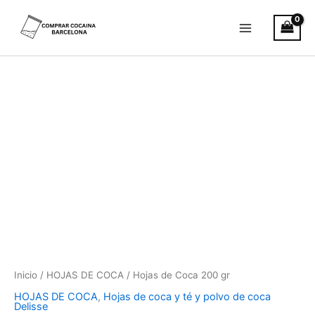
Ir
al
contenido
Hojas
de
Coca
200
gr
cantidad
Inicio
/
HOJAS DE COCA
/ Hojas de Coca 200 gr
HOJAS DE COCA
,
Hojas de coca y té y polvo de coca
Delisse