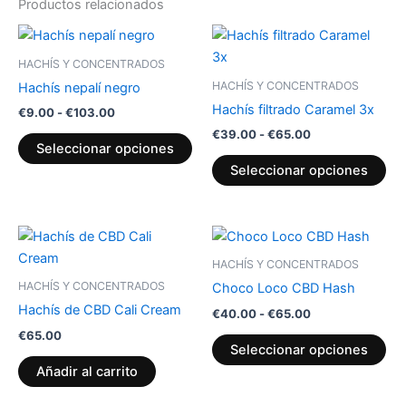
Productos relacionados
Rango
Rango
Este
Est
de
de
producto
pr
precios:
precios:
HACHÍS Y CONCENTRADOS
desde
tiene
desde
tie
HACHÍS Y CONCENTRADOS
Hachís nepalí negro
€9.00
€39.00
múltiples
múl
hasta
hasta
Hachís filtrado Caramel 3x
€
9.00
-
€
103.00
variantes.
var
€103.00
€65.00
€
39.00
-
€
65.00
Las
La
Seleccionar opciones
opciones
op
Seleccionar opciones
se
se
pueden
pu
elegir
ele
Rango
Est
de
en
en
pr
precios:
HACHÍS Y CONCENTRADOS
la
la
desde
tie
HACHÍS Y CONCENTRADOS
Choco Loco CBD Hash
€40.00
página
pág
múl
hasta
Hachís de CBD Cali Cream
€
40.00
-
€
65.00
de
de
var
€65.00
€
65.00
producto
pr
La
Seleccionar opciones
op
Añadir al carrito
se