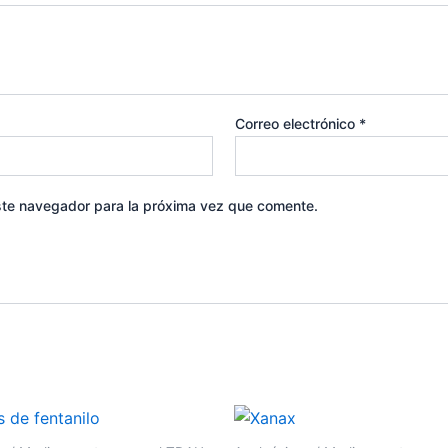
Correo electrónico
*
ste navegador para la próxima vez que comente.
Rango
Rango
Este
E
de
de
producto
p