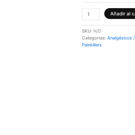
Añadir al c
SKU:
N/D
Categorías:
Analgésicos 
Painkillers