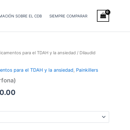
MACIÓN SOBRE EL CDB
SIEMPRE COMPARAR
icamentos para el TDAH y la ansiedad
/ Dilaudid
Rango
de
entos para el TDAH y la ansiedad
,
Painkillers
precios:
rfona)
desde
0.00
€200.00
hasta
€450.00