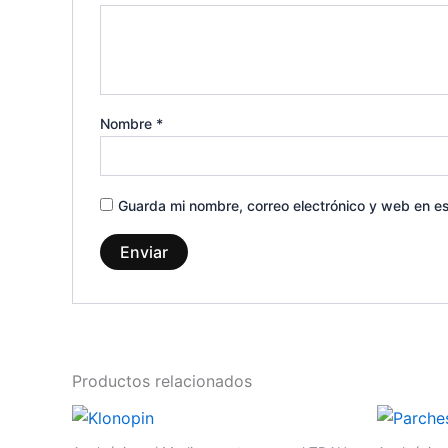
Nombre
*
Guarda mi nombre, correo electrónico y web en e
Productos relacionados
Rango
Este
de
producto