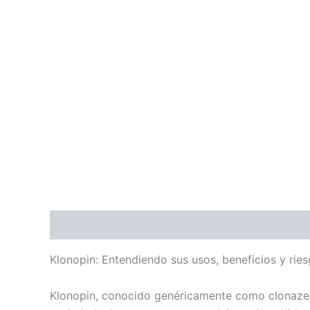
Descripción
Información adicional
Valoraci
Klonopin: Entendiendo sus usos, beneficios y rie
Klonopin, conocido genéricamente como clonazepa