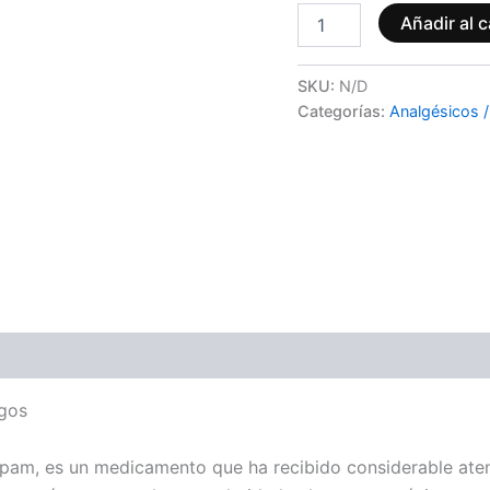
Añadir al c
SKU:
N/D
Categorías:
Analgésicos 
ones (0)
sgos
m, es un medicamento que ha recibido considerable atenci