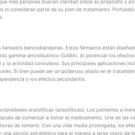
 que más personas buscan claridad sobre su propósito y po
es lo consideran parte de su plan de tratamiento. Profund
e.
 llamados benzodiazepinas. Estos fármacos están diseñado
ido gamma-aminobutírico (GABA). Al potenciar los efecto
d y la actividad convulsiva. Sus principales aplicaciones in
iones. Si bien puede ser un poderoso aliado en el tratamien
dependencia y los efectos secundarios.
ropiedades ansiolíticas (ansiolíticas). Los pacientes a m
spués de comenzar a tomar el medicamento. Una de las vent
 horas de tomarlo. Con una vida media prolongada, los ef
n una opción estratégica para el manejo a largo plazo de l