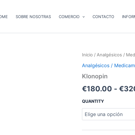
OME
SOBRE NOSOTRAS
COMERCIO
CONTACTO
INFOR
Klonopin
Inicio
/
Analgésicos / Med
cantidad
Analgésicos / Medicam
Klonopin
€
180.00
-
€
32
QUANTITY