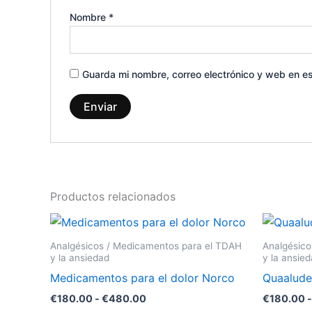
Nombre
*
Guarda mi nombre, correo electrónico y web en e
Productos relacionados
Rango
Este
de
producto
precios:
Analgésicos / Medicamentos para el TDAH
Analgésico
desde
tiene
y la ansiedad
y la ansie
€180.00
múltiples
Medicamentos para el dolor Norco
Quaalude
hasta
variantes.
€480.00
€
180.00
-
€
480.00
€
180.00
-