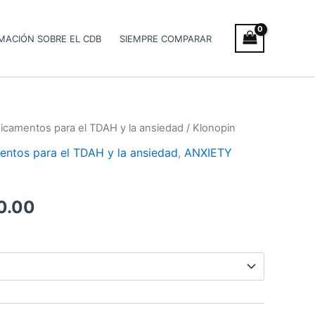
MACIÓN SOBRE EL CDB
SIEMPRE COMPARAR
icamentos para el TDAH y la ansiedad
/ Klonopin
Rango
entos para el TDAH y la ansiedad
,
ANXIETY
de
precios:
0.00
desde
€180.00
hasta
€320.00