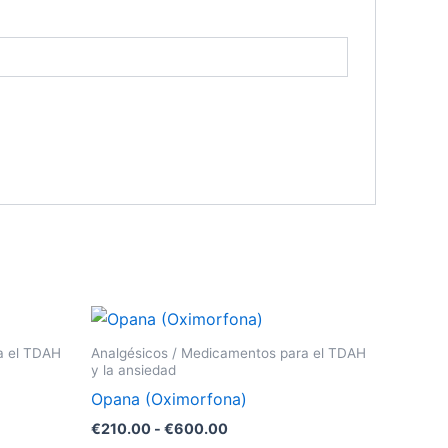
Rango
ste
Este
de
roducto
producto
precios:
a el TDAH
Analgésicos / Medicamentos para el TDAH
desde
iene
tiene
y la ansiedad
€210.00
últiples
múltiples
Opana (Oximorfona)
hasta
ariantes.
variantes.
€600.00
€
210.00
-
€
600.00