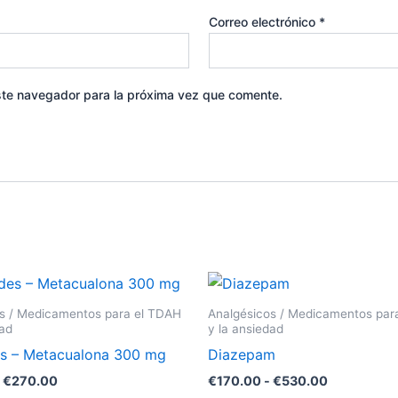
Correo electrónico
*
ste navegador para la próxima vez que comente.
Rango
Rango
Este
E
de
de
producto
p
precios:
precios:
s / Medicamentos para el TDAH
Analgésicos / Medicamentos par
desde
desde
tiene
t
dad
y la ansiedad
€180.00
€170.00
múltiples
m
s – Metacualona 300 mg
Diazepam
hasta
hasta
variantes.
v
€270.00
€530.00
€
270.00
€
170.00
-
€
530.00