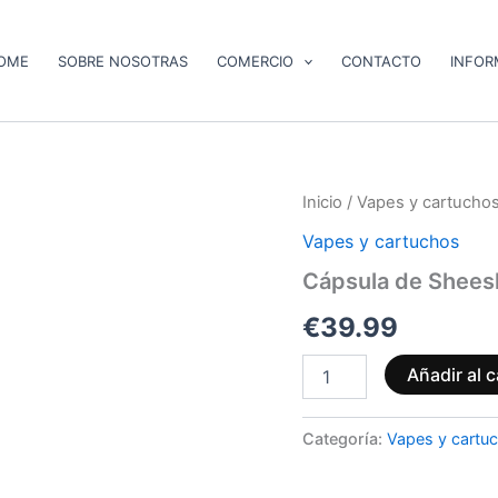
OME
SOBRE NOSOTRAS
COMERCIO
CONTACTO
INFOR
Cápsula
Inicio
/
Vapes y cartucho
de
Vapes y cartuchos
Sheesh
|
Cápsula de Sheesh
Mezcla
Superior
€
39.99
-
2
Añadir al c
ml
cantidad
Categoría:
Vapes y cartu