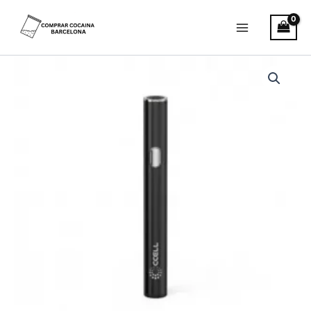
Ir
al
contenido
Bolígrafo
vaporizador
CCELL
M4B
Pro
con
rosca
estándar
510,
color
negro
cantidad