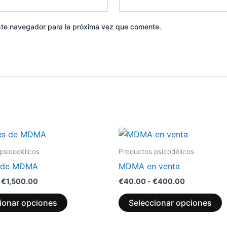
ste navegador para la próxima vez que comente.
Rango
Rango
Este
E
de
de
producto
p
precios:
precios:
psicodélicos
Productos psicodélicos
desde
desde
tiene
t
s de MDMA
MDMA en venta
€150.00
€40.00
múltiples
m
hasta
hasta
€
1,500.00
€
40.00
-
€
400.00
variantes.
v
€1,500.00
€400.00
Las
L
ionar opciones
Seleccionar opciones
opciones
o
se
s