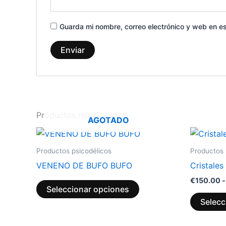
Guarda mi nombre, correo electrónico y web en e
Productos relacionados
AGOTADO
Este
producto
Productos psicodélicos
Productos 
tiene
VENENO DE BUFO BUFO
Cristale
múltiples
€
150.00
-
variantes.
Seleccionar opciones
Las
Selecc
opciones
se