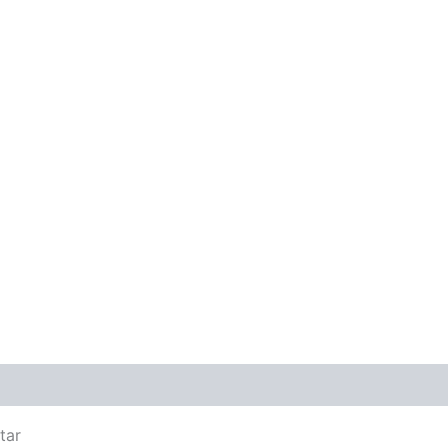
ones (0)
tar