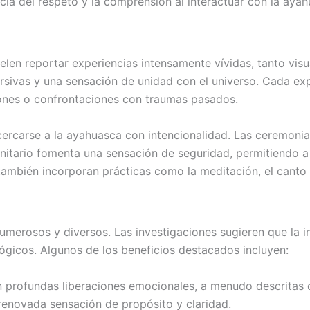
ancia del respeto y la comprensión al interactuar con la ay
suelen reportar experiencias intensamente vívidas, tanto v
ersivas y una sensación de unidad con el universo. Cada ex
iones o confrontaciones con traumas pasados.
acercarse a la ayahuasca con intencionalidad. Las ceremoni
tario fomenta una sensación de seguridad, permitiendo a l
ambién incorporan prácticas como la meditación, el canto o
umerosos y diversos. Las investigaciones sugieren que la 
ógicos. Algunos de los beneficios destacados incluyen:
profundas liberaciones emocionales, a menudo descritas com
renovada sensación de propósito y claridad.