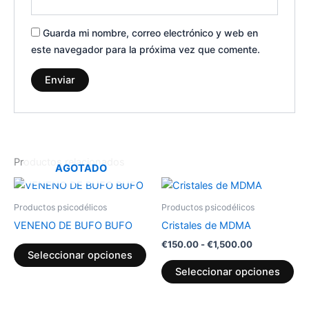
Guarda mi nombre, correo electrónico y web en
este navegador para la próxima vez que comente.
Productos relacionados
AGOTADO
Rango
Este
Est
de
producto
pr
precios:
Productos psicodélicos
Productos psicodélicos
tiene
desde
tie
VENENO DE BUFO BUFO
Cristales de MDMA
€150.00
múltiples
múl
hasta
€
150.00
-
€
1,500.00
variantes.
var
€1,500.00
Seleccionar opciones
Las
La
Seleccionar opciones
opciones
op
se
se