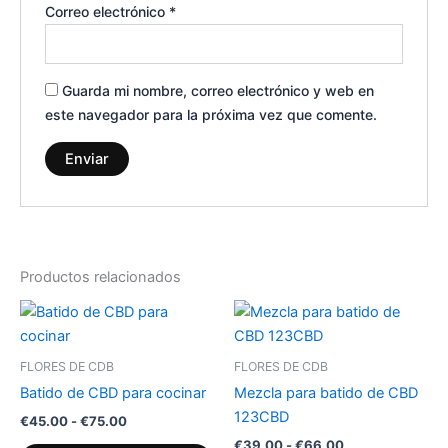
Correo electrónico
*
Guarda mi nombre, correo electrónico y web en
este navegador para la próxima vez que comente.
Productos relacionados
Rango
Rango
Este
Est
de
de
producto
pr
precios:
precios:
desde
tiene
desde
tie
FLORES DE CDB
FLORES DE CDB
€45.00
€39.00
múltiples
múl
hasta
hasta
Batido de CBD para cocinar
Mezcla para batido de CBD
variantes.
var
€75.00
€66.00
123CBD
€
45.00
-
€
75.00
Las
La
€
39.00
-
€
66.00