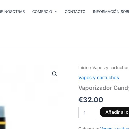
RE NOSOTRAS
COMERCIO
CONTACTO
INFORMACIÓN SOBR
Vaporizador
Inicio
/
Vapes y cartucho
Candy
Vapes y cartuchos
Cane
Kush
Vaporizador Cand
CBG9+CBD
de
€
32.00
1
ml
Añadir al c
cantidad
Categoría:
Vapes y cartu