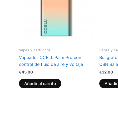
Vapes y cartuchos
Vapes y ca
Vapeador CCELL Palm Pro con
Bolígraf
control de flujo de aire y voltaje
CBN Bala
€
45.00
€
32.00
Añadir al carrito
Añadir 