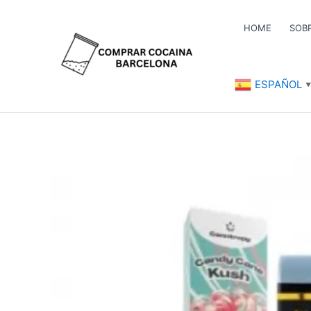
Ir
al
HOME
SOB
contenido
ESPAÑOL
▼