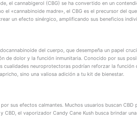
e, el cannabigerol (CBG) se ha convertido en un contendi
 el «cannabinoide madre», el CBG es el precursor del que
ear un efecto sinérgico, amplificando sus beneficios indiv
ndocannabinoide del cuerpo, que desempeña un papel crucia
ón de dolor y la función inmunitaria. Conocido por sus pos
sus cualidades neuroprotectoras podrían reforzar la funció
icho, sino una valiosa adición a tu kit de bienestar.
o por sus efectos calmantes. Muchos usuarios buscan CBD pa
 y CBD, el vaporizador Candy Cane Kush busca brindar una e