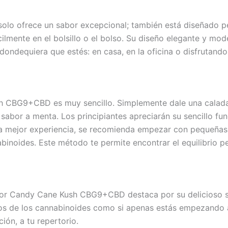
lo ofrece un sabor excepcional; también está diseñado p
fácilmente en el bolsillo o el bolso. Su diseño elegante y 
ndequiera que estés: en casa, en la oficina o disfrutando d
CBG9+CBD es muy sencillo. Simplemente dale una calada pa
sabor a menta. Los principiantes apreciarán su sencillo fun
 una mejor experiencia, se recomienda empezar con pequeña
inoides. Este método te permite encontrar el equilibrio p
dor Candy Cane Kush CBG9+CBD destaca por su delicioso s
ios de los cannabinoides como si apenas estás empezando a
ión, a tu repertorio.