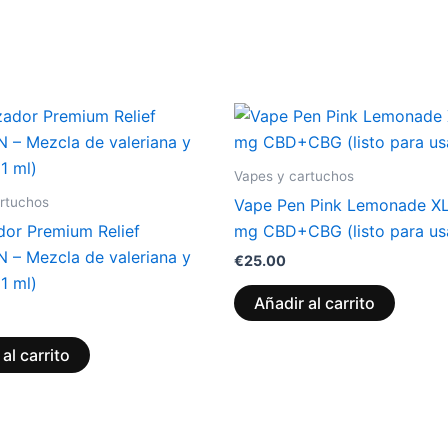
Vapes y cartuchos
rtuchos
Vape Pen Pink Lemonade X
dor Premium Relief
mg CBD+CBG (listo para us
– Mezcla de valeriana y
€
25.00
(1 ml)
Añadir al carrito
al carrito