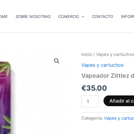
OME
SOBRE NOSOTRAS
COMERCIO
CONTACTO
INFOR
Vapeador
Inicio
/
Vapes y cartucho
Zittlez
Vapes y cartuchos
de
600
Vapeador Zittlez 
mg
de
€
35.00
CBD
(listo
Añadir al c
para
usar)
cantidad
Categoría:
Vapes y cartu