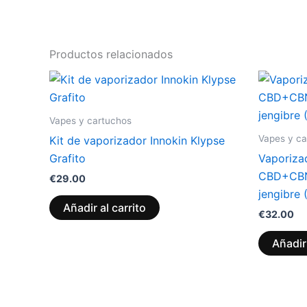
Productos relacionados
Vapes y cartuchos
Vapes y ca
Kit de vaporizador Innokin Klypse
Grafito
Vaporiza
CBD+CBN 
€
29.00
jengibre 
Añadir al carrito
€
32.00
Añadir 