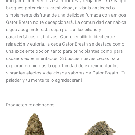
intrigante con efectos estimulantes y relajantes. Ya sea que
busques potenciar tu creatividad, aliviar la ansiedad o
simplemente disfrutar de una deliciosa fumada con amigos,
Gator Breath no te decepcionará. La comunidad cannábica
sigue acogiendo esta cepa por su flexibilidad y
características distintivas. Con el equilibrio ideal entre
relajación y euforia, la cepa Gator Breath se destaca como
una excelente opción tanto para principiantes como para
usuarios experimentados. Si buscas nuevas cepas para
explorar, no pierdas la oportunidad de experimentar los
vibrantes efectos y deliciosos sabores de Gator Breath. ¡Tu
paladar y tu mente te lo agradecerán!
Productos relacionados
Rango
Rango
Este
Est
de
de
producto
pr
precios:
precios:
desde
tiene
desde
tie
€100.00
€100.00