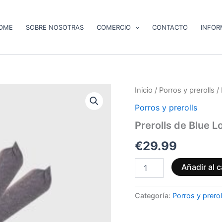
OME
SOBRE NOSOTRAS
COMERCIO
CONTACTO
INFOR
Prerolls
Inicio
/
Porros y prerolls
/ 
de
Porros y prerolls
Blue
Lotus
Prerolls de Blue L
cantidad
€
29.99
Añadir al c
Categoría:
Porros y prerol