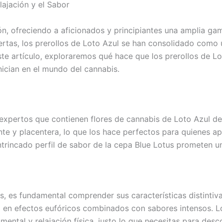
lajación y el Sabor
n, ofreciendo a aficionados y principiantes una amplia ga
fertas, los prerollos de Loto Azul se han consolidado como
te artículo, exploraremos qué hace que los prerollos de Lo
ician en el mundo del cannabis.
 expertos que contienen flores de cannabis de Loto Azul de
e y placentera, lo que los hace perfectos para quienes apre
 intrincado perfil de sabor de la cepa Blue Lotus prometen u
, es fundamental comprender sus características distintivas
ulta en efectos eufóricos combinados con sabores intensos. 
ental y relajación física, justo lo que necesitas para des