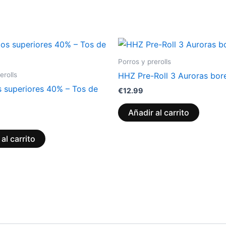
Porros y prerolls
erolls
HHZ Pre-Roll 3 Auroras bor
s superiores 40% – Tos de
€
12.99
Añadir al carrito
al carrito