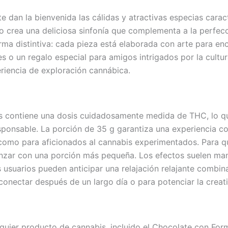
e dan la bienvenida las cálidas y atractivas especias cara
crea una deliciosa sinfonía que complementa a la perfecci
ma distintiva: cada pieza está elaborada con arte para enca
 o un regalo especial para amigos intrigados por la cultura
eriencia de exploración cannábica.
 contiene una dosis cuidadosamente medida de THC, lo qu
sponsable. La porción de 35 g garantiza una experiencia co
como para aficionados al cannabis experimentados. Para qu
ar con una porción más pequeña. Los efectos suelen manif
 usuarios pueden anticipar una relajación relajante combin
onectar después de un largo día o para potenciar la creat
uier producto de cannabis, incluido el Chocolate con Form