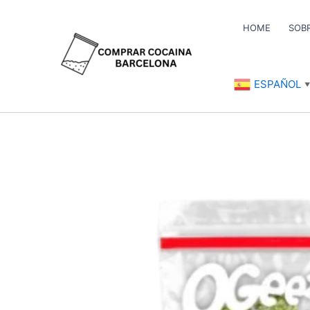
Ir
al
HOME
SOB
contenido
ESPAÑOL
▼