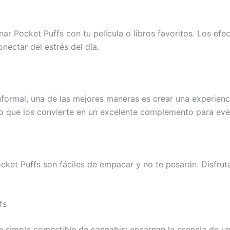
ar Pocket Puffs con tu película o libros favoritos. Los ef
nectar del estrés del día.
 informal, una de las mejores maneras es crear una experien
lo que los convierte en un excelente complemento para eve
cket Puffs son fáciles de empacar y no te pesarán. Disfruta
fs
simple comestible de cannabis; encarnan la esencia de una