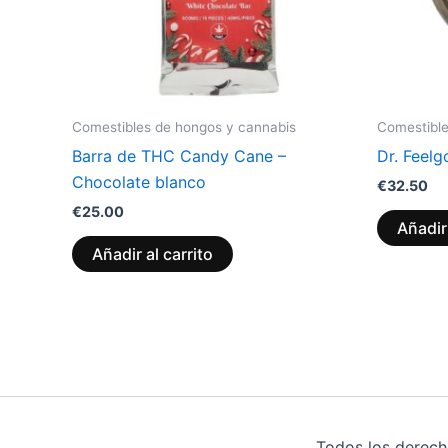
Comestibles de hongos y cannabis
Comestible
Barra de THC Candy Cane –
Dr. Feel
Chocolate blanco
€
32.50
€
25.00
Añadir 
Añadir al carrito
Todos los derech