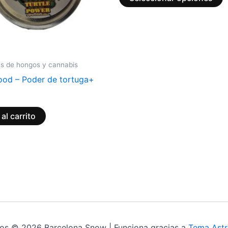
s
p
e
e
l
s de hongos y cannabis
p
good – Poder de tortuga+
d
p
al carrito
os © 2026 Barcelona Snow | Funciona gracias a
Tema Astr