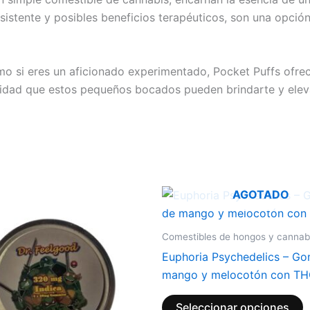
sistente y posibles beneficios terapéuticos, son una opción
o si eres un aficionado experimentado, Pocket Puffs ofrec
uilidad que estos pequeños bocados pueden brindarte y el
AGOTADO
E
p
t
Comestibles de hongos y cannab
m
Euphoria Psychedelics – Go
v
mango y melocotón con T
L
o
Seleccionar opciones