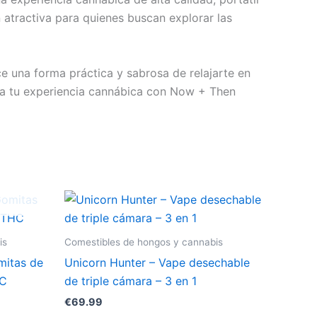
 atractiva para quienes buscan explorar las
e una forma práctica y sabrosa de relajarte en
eva tu experiencia cannábica con Now + Then
ste
roducto
iene
is
Comestibles de hongos y cannabis
últiples
mitas de
Unicorn Hunter – Vape desechable
ariantes.
HC
de triple cámara – 3 en 1
as
€
69.99
pciones