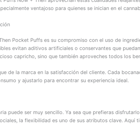
ket Puffs Now + Then aprovechan estas cualidades relajante
especialmente ventajoso para quienes se inician en el cann
cción
Then Pocket Puffs es su compromiso con el uso de ingredie
es evitan aditivos artificiales o conservantes que puedan p
icioso capricho, sino que también aproveches todos los bene
que de la marca en la satisfacción del cliente. Cada bocan
nsumo y ajustarlo para encontrar su experiencia ideal.
ria puede ser muy sencillo. Ya sea que prefieras disfrutarlo
es, la flexibilidad es uno de sus atributos clave. Aquí ti