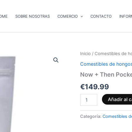
OME
SOBRE NOSOTRAS
COMERCIO
CONTACTO
INFOR
Now
Inicio
/
Comestibles de h
+
Comestibles de hongos
Then
Pocket
Now + Then Pocket
Puffs
–
€
149.99
Indica
cantidad
Añadir al c
Categoría:
Comestibles d