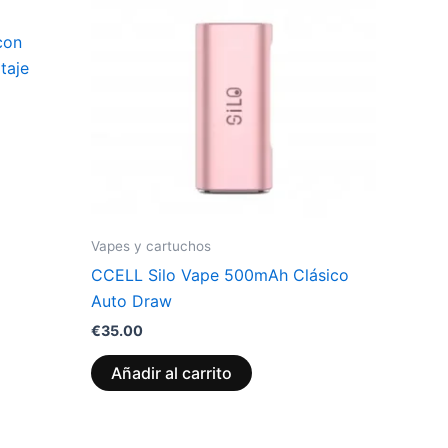
con
ltaje
Vapes y cartuchos
CCELL Silo Vape 500mAh Clásico
Auto Draw
€
35.00
Añadir al carrito