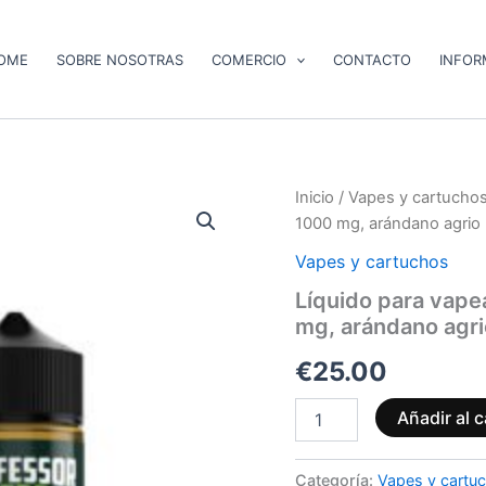
OME
SOBRE NOSOTRAS
COMERCIO
CONTACTO
INFOR
Líquido
Inicio
/
Vapes y cartucho
para
1000 mg, arándano agrio
vapear
con
Vapes y cartuchos
CBD
Líquido para vape
de
mg, arándano agr
Professor
Herb,
€
25.00
1000
mg,
arándano
Añadir al c
agrio
Kush
cantidad
Categoría:
Vapes y cartu