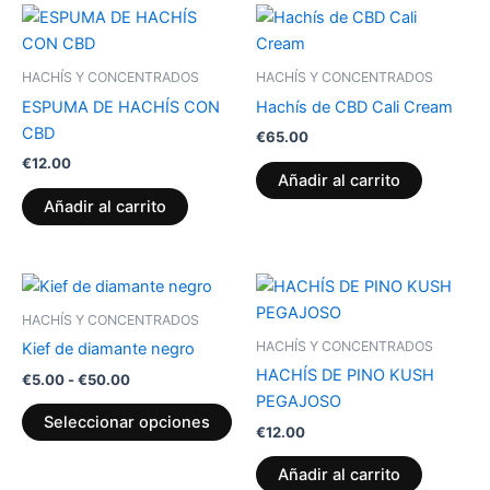
HACHÍS Y CONCENTRADOS
HACHÍS Y CONCENTRADOS
ESPUMA DE HACHÍS CON
Hachís de CBD Cali Cream
CBD
€
65.00
€
12.00
Añadir al carrito
Añadir al carrito
Rango
Este
de
producto
precios:
HACHÍS Y CONCENTRADOS
desde
tiene
HACHÍS Y CONCENTRADOS
Kief de diamante negro
€5.00
múltiples
hasta
HACHÍS DE PINO KUSH
€
5.00
-
€
50.00
variantes.
€50.00
PEGAJOSO
Las
Seleccionar opciones
€
12.00
opciones
se
Añadir al carrito