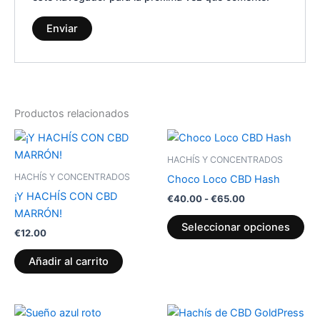
Productos relacionados
Rango
Est
de
pr
precios:
HACHÍS Y CONCENTRADOS
desde
tie
HACHÍS Y CONCENTRADOS
Choco Loco CBD Hash
€40.00
múl
hasta
¡Y HACHÍS CON CBD
€
40.00
-
€
65.00
var
€65.00
MARRÓN!
La
Seleccionar opciones
€
12.00
op
se
Añadir al carrito
pu
ele
en