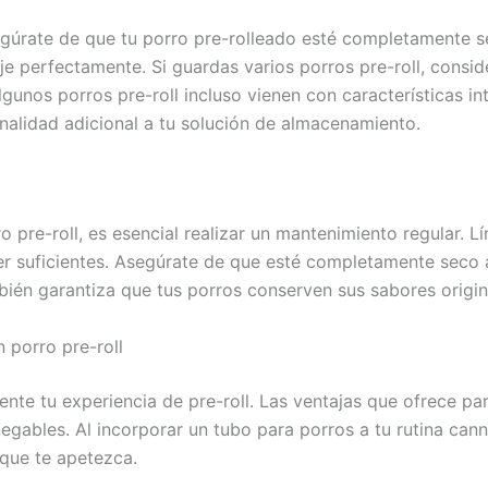
segúrate de que tu porro pre-rolleado esté completamente 
e perfectamente. Si guardas varios porros pre-roll, consid
lgunos porros pre-roll incluso vienen con características i
nalidad adicional a tu solución de almacenamiento.
rro pre-roll, es esencial realizar un mantenimiento regular.
ser suficientes. Asegúrate de que esté completamente seco a
mbién garantiza que tus porros conserven sus sabores origi
 porro pre-roll
mente tu experiencia de pre-roll. Las ventajas que ofrece pa
gables. Al incorporar un tubo para porros a tu rutina cann
que te apetezca.