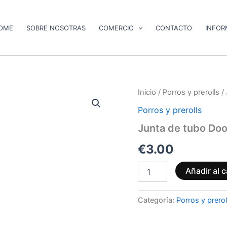
OME
SOBRE NOSOTRAS
COMERCIO
CONTACTO
INFOR
Junta
Inicio
/
Porros y prerolls
/
de
Porros y prerolls
tubo
Doob
Junta de tubo Do
cantidad
€
3.00
Añadir al c
Categoría:
Porros y prerol