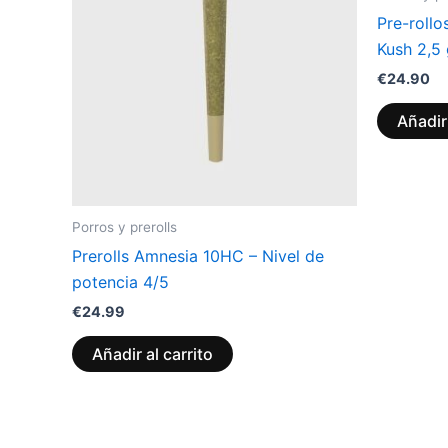
Pre-rollo
Kush 2,5
€
24.90
Añadir 
Porros y prerolls
Prerolls Amnesia 10HC – Nivel de
potencia 4/5
€
24.99
Añadir al carrito