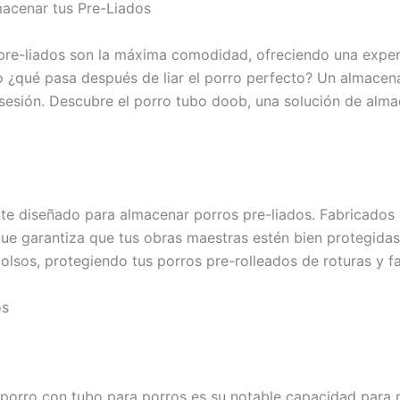
macenar tus Pre-Liados
 pre-liados son la máxima comodidad, ofreciendo una experi
ro ¿qué pasa después de liar el porro perfecto? Un almace
a sesión. Descubre el porro tubo doob, una solución de al
te diseñado para almacenar porros pre-liados. Fabricados 
 que garantiza que tus obras maestras estén bien protegidas
olsos, protegiendo tus porros pre-rolleados de roturas y f
os
porro con tubo para porros es su notable capacidad para m