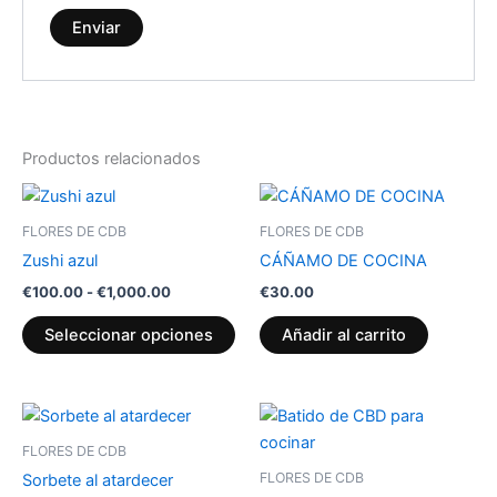
Productos relacionados
Rango
Este
de
producto
precios:
FLORES DE CDB
FLORES DE CDB
desde
tiene
Zushi azul
CÁÑAMO DE COCINA
€100.00
múltiples
hasta
€
100.00
-
€
1,000.00
€
30.00
variantes.
€1,000.00
Las
Seleccionar opciones
Añadir al carrito
opciones
se
pueden
Rango
Rango
Este
Est
de
de
elegir
producto
pr
precios:
precios:
FLORES DE CDB
en
desde
tiene
desde
tie
FLORES DE CDB
Sorbete al atardecer
€100.00
€45.00
la
múltiples
múl