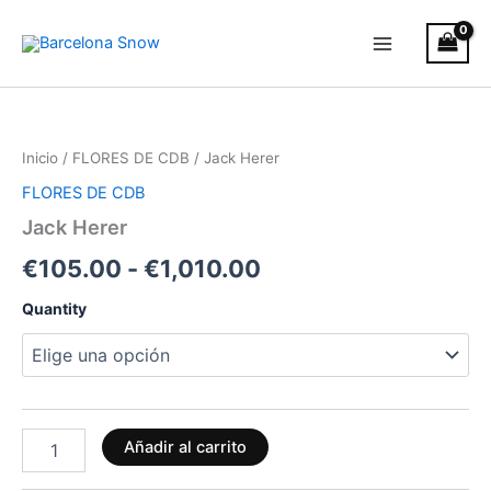
Ir
al
contenido
Jack
Rango
Herer
cantidad
de
Inicio
/
FLORES DE CDB
/ Jack Herer
precios:
FLORES DE CDB
desde
Jack Herer
€105.00
€
105.00
-
€
1,010.00
hasta
Quantity
€1,010.00
Añadir al carrito