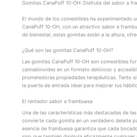
Gomitas CanaPuff 10-OH: Disfruta del sabor a fr
El mundo de los comestibles ha experimentado un
CanaPuff 10-OH, con un atractivo sabor a frambu
de bienestar, estas gomitas están a la altura, of
¿Qué son las gomitas CanaPuff 10-OH?
Las gomitas CanaPuff 10-OH son comestibles form
cannabinoides en un formato delicioso y accesib
prometedoras propiedades terapéuticas. Tanto si
la puerta de entrada ideal para mejorar tus hábit
El tentador sabor a frambuesa
Una de las características más destacadas de las
convierte cada gomita en un verdadero deleite pa
esencia de frambuesa garantiza que cada bocado s
sino que también disimula eficazmente cualquier 