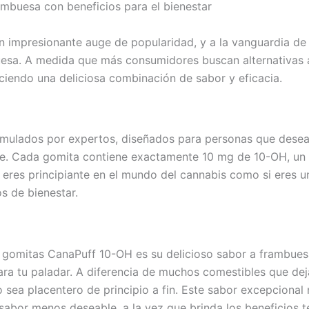
ambuesa con beneficios para el bienestar
 impresionante auge de popularidad, y a la vanguardia de 
esa. A medida que más consumidores buscan alternativas a
reciendo una deliciosa combinación de sabor y eficacia.
ulados por expertos, diseñados para personas que desean 
le. Cada gomita contiene exactamente 10 mg de 10-OH, un 
 eres principiante en el mundo del cannabis como si eres
os de bienestar.
 gomitas CanaPuff 10-OH es su delicioso sabor a frambuesa. 
ra tu paladar. A diferencia de muchos comestibles que deja
ea placentero de principio a fin. Este sabor excepcional n
sabor menos deseable, a la vez que brinda los beneficios 