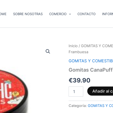
OME
SOBRE NOSOTRAS
COMERCIO
CONTACTO
INFOR
Gomitas
Inicio
/
GOMITAS Y COME
CanaPuff
Frambuesa
10-
OH
GOMITAS Y COMESTIB
Frambuesa
Gomitas CanaPuf
cantidad
€
39.90
Añadir al c
Categoría:
GOMITAS Y C