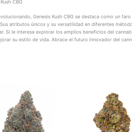
s Kush CBG
 evolucionando, Genesis Kush CBG se destaca como un faro 
Sus atributos únicos y su versatilidad en diferentes méto
r. Si le interesa explorar los amplios beneficios del canna
orar su estilo de vida. Abrace el futuro innovador del can
Rango
Rango
Este
E
de
de
producto
p
precios:
precios:
desde
desde
tiene
t
€35.00
€25.00
múltiples
m
hasta
hasta
variantes.
v
€70.00
€160.00
Las
L
opciones
o