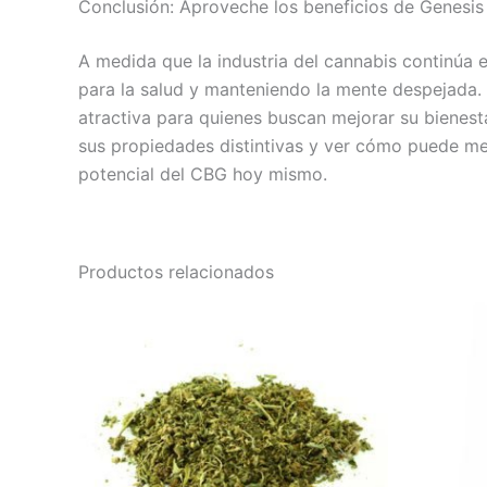
Conclusión: Aproveche los beneficios de Genesi
A medida que la industria del cannabis continúa
para la salud y manteniendo la mente despejada. 
atractiva para quienes buscan mejorar su bienesta
sus propiedades distintivas y ver cómo puede mej
potencial del CBG hoy mismo.
Productos relacionados
Rango
Este
de
producto
precios:
desde
tiene
€45.00
múltiples
hasta
variantes.
€75.00
Las
opciones