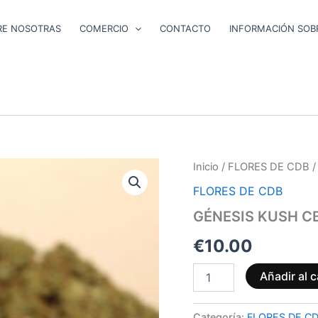
RE NOSOTRAS
COMERCIO
CONTACTO
INFORMACIÓN SOBR
GÉNESIS
Inicio
/
FLORES DE CDB
/
KUSH
FLORES DE CDB
CBG
cantidad
GÉNESIS KUSH C
€
10.00
Añadir al c
Categoría:
FLORES DE C