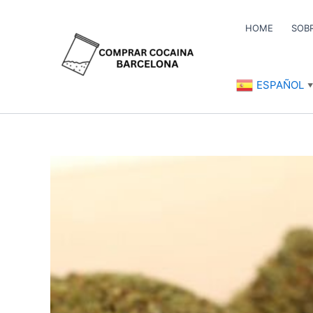
Ir
al
HOME
SOB
contenido
ESPAÑOL
▼