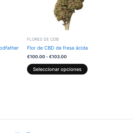
e
se
ueden
pueden
legir
elegir
n
en
a
la
FLORES DE CDB
ágina
página
odfather
Flor de CBD de fresa ácida
e
de
€
100.00
-
€
103.00
roducto
producto
Seleccionar opciones