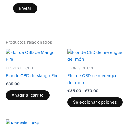
Productos relacionados
Rango
Est
de
pr
precios:
desde
tie
FLORES DE CDB
FLORES DE CDB
€35.00
múl
hasta
Flor de CBD de Mango Fire
Flor de CBD de merengue
var
€70.00
de limón
€
35.00
La
€
35.00
-
€
70.00
op
Añadir al carrito
se
Seleccionar opciones
pu
ele
en
Rango
Rango
Este
Est
de
de
la