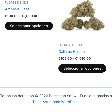
producto
pr
precios:
precios:
FLORES DE CDB
pág
desde
tiene
desde
tie
Amnesia Haze
€100.00
€105.00
de
múltiples
múl
hasta
hasta
€
100.00
-
€
1,000.00
pr
variantes.
var
€1,000.00
€1,010.00
Las
La
Seleccionar opciones
opciones
op
se
se
pueden
pu
FLORES DE CDB
elegir
ele
Galletas Helado
en
en
€
105.00
-
€
1,010.00
la
la
página
pág
Seleccionar opciones
de
de
producto
pr
Todos los derechos © 2026 Barcelona Snow | Funciona gracias a
Tema Astra para WordPress