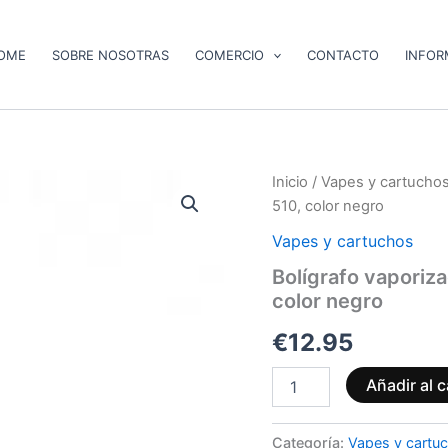
OME
SOBRE NOSOTRAS
COMERCIO
CONTACTO
INFOR
Bolígrafo
Inicio
/
Vapes y cartucho
vaporizador
510, color negro
CCELL
M4
Vapes y cartuchos
con
Bolígrafo vaporiz
rosca
color negro
estándar
510,
€
12.95
color
negro
cantidad
Añadir al c
Categoría:
Vapes y cartu