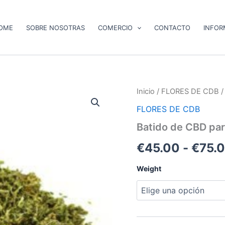
OME
SOBRE NOSOTRAS
COMERCIO
CONTACTO
INFOR
Batido
Inicio
/
FLORES DE CDB
/
de
FLORES DE CDB
CBD
para
Batido de CBD par
cocinar
cantidad
€
45.00
-
€
75.
Weight