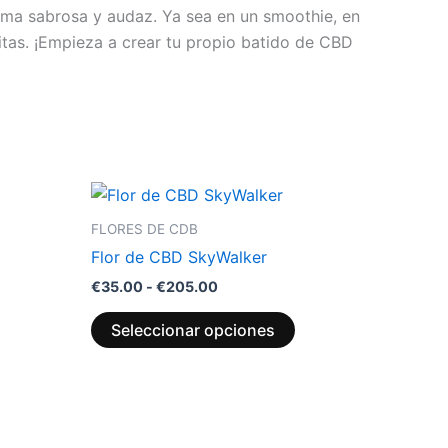
orma sabrosa y audaz. Ya sea en un smoothie, en
itas. ¡Empieza a crear tu propio batido de CBD
Rango
Este
de
producto
precios:
FLORES DE CDB
desde
tiene
Flor de CBD SkyWalker
€35.00
múltiples
hasta
€
35.00
-
€
205.00
variantes.
€205.00
Las
Seleccionar opciones
opciones
se
pueden
elegir