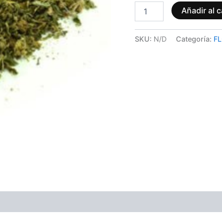
Añadir al c
SKU:
N/D
Categoría:
FL
ones (0)