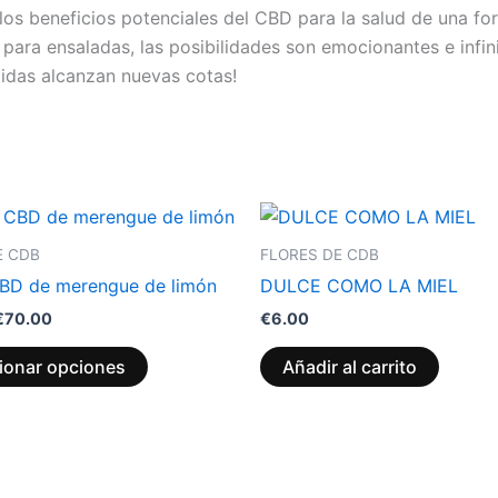
e los beneficios potenciales del CBD para la salud de una f
ara ensaladas, las posibilidades son emocionantes e infin
idas alcanzan nuevas cotas!
Rango
Este
de
producto
precios:
E CDB
FLORES DE CDB
desde
tiene
CBD de merengue de limón
DULCE COMO LA MIEL
€35.00
múltiples
hasta
€
70.00
€
6.00
variantes.
€70.00
Las
ionar opciones
Añadir al carrito
opciones
se
pueden
elegir