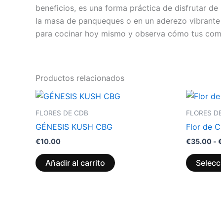
beneficios, es una forma práctica de disfrutar d
la masa de panqueques o en un aderezo vibrante p
para cocinar hoy mismo y observa cómo tus com
Productos relacionados
FLORES DE CDB
FLORES D
GÉNESIS KUSH CBG
Flor de 
€
10.00
€
35.00
-
Añadir al carrito
Selecc