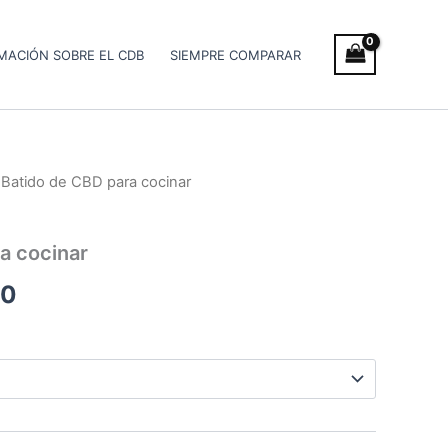
MACIÓN SOBRE EL CDB
SIEMPRE COMPARAR
 Batido de CBD para cocinar
Rango
de
a cocinar
precios:
00
desde
€45.00
hasta
€75.00