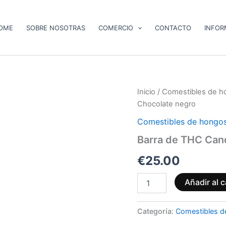
OME
SOBRE NOSOTRAS
COMERCIO
CONTACTO
INFOR
Barra
Inicio
/
Comestibles de h
de
Chocolate negro
THC
Candy
Comestibles de hongos
Cane
Barra de THC Can
–
Chocolate
€
25.00
negro
cantidad
Añadir al c
Categoría:
Comestibles d