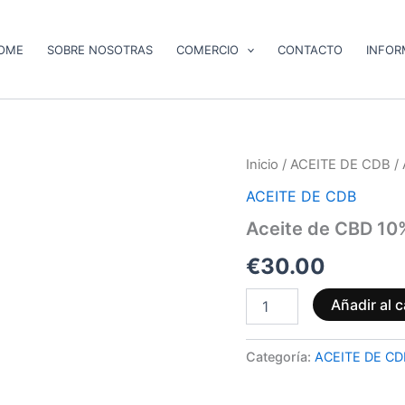
OME
SOBRE NOSOTRAS
COMERCIO
CONTACTO
INFOR
Aceite
Inicio
/
ACEITE DE CDB
/ 
de
ACEITE DE CDB
CBD
10%
Aceite de CBD 10
1000
mg
€
30.00
cantidad
Añadir al c
Categoría:
ACEITE DE CD