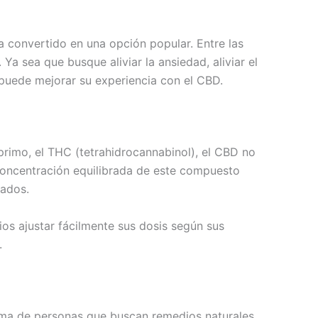
a convertido en una opción popular. Entre las
a sea que busque aliviar la ansiedad, aliviar el
 puede mejorar su experiencia con el CBD.
primo, el THC (tetrahidrocannabinol), el CBD no
 concentración equilibrada de este compuesto
tados.
os ajustar fácilmente sus dosis según sus
.
ama de personas que buscan remedios naturales.