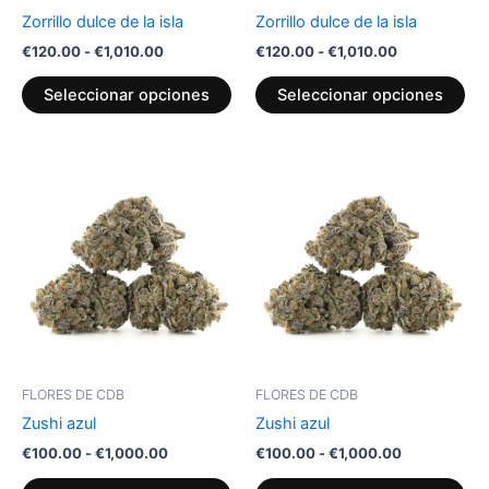
elegir
ele
Zorrillo dulce de la isla
Zorrillo dulce de la isla
en
en
€
120.00
-
€
1,010.00
€
120.00
-
€
1,010.00
la
la
página
pág
Seleccionar opciones
Seleccionar opciones
de
de
producto
pr
Rango
Rango
Este
Est
de
de
producto
pr
precios:
precios:
desde
tiene
desde
tie
€100.00
€100.00
múltiples
múl
hasta
hasta
variantes.
var
€1,000.00
€1,000.00
Las
La
opciones
op
se
se
pueden
pu
FLORES DE CDB
FLORES DE CDB
elegir
ele
Zushi azul
Zushi azul
en
en
€
100.00
-
€
1,000.00
€
100.00
-
€
1,000.00
la
la
página
pág