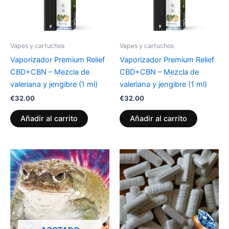
Vapes y cartuchos
Vapes y cartuchos
Vaporizador Premium Relief
Vaporizador Premium Relief
CBD+CBN – Mezcla de
CBD+CBN – Mezcla de
valeriana y jengibre (1 ml)
valeriana y jengibre (1 ml)
€
32.00
€
32.00
Añadir al carrito
Añadir al carrito
Rango
Este
Est
de
producto
pr
precios:
tiene
desde
tie
€260.00
múltiples
múl
hasta
variantes.
var
€500.00
Las
La
opciones
op