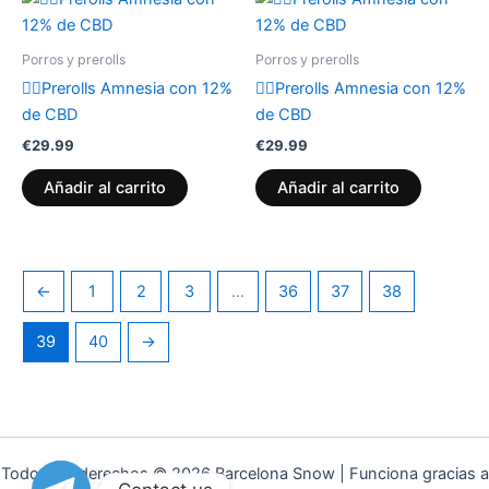
Porros y prerolls
Porros y prerolls
😶‍🌫️Prerolls Amnesia con 12%
😶‍🌫️Prerolls Amnesia con 12%
de CBD
de CBD
€
29.99
€
29.99
Añadir al carrito
Añadir al carrito
←
1
2
3
…
36
37
38
39
40
→
Todos los derechos © 2026 Barcelona Snow | Funciona gracias a