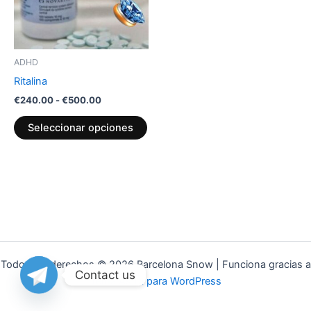
Las
opciones
se
pueden
ADHD
elegir
Ritalina
en
€
240.00
-
€
500.00
la
página
Seleccionar opciones
de
producto
Todos los derechos © 2026 Barcelona Snow | Funciona gracias a
Contact us
Tema Astra para WordPress